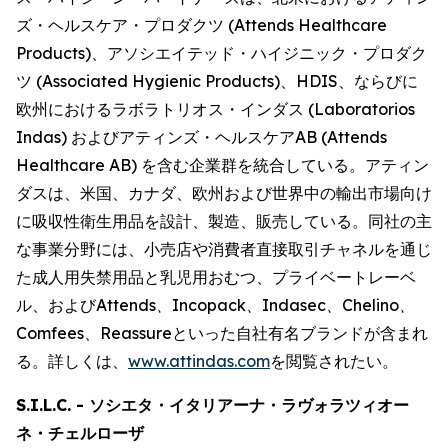
ズ・ヘルスケア・プロダクツ (Attends Healthcare
Products)、アソシエイテッド・ハイジニック・プロダク
ツ (Associated Hygienic Products)、HDIS、ならびに
欧州におけるラボラトリオス・インダス (Laboratorios
Indas) およびアティンズ・ヘルスケアAB (Attends
Healthcare AB) を含む企業群を統合している。アティン
ダスは、米国、カナダ、欧州および世界中の輸出市場向け
に吸収性衛生用品を設計、製造、販売している。同社の主
な事業分野には、小売店や消費者直接取引チャネルを通じ
た成人用失禁用品と乳児用おむつ、プライベートレーベ
ル、および
Attends、Incopack、Indasec、Chelino、
Comfees
、
Reassure
といった自社有名ブランドが含まれ
る。詳しくは、
www.attindas.com
を閲覧されたい。
S.I.L.C. - ソシエタ・イタリアーナ・ラヴォラツィオー
ネ・チェルローザ