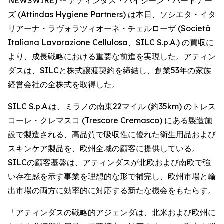
NEWSWIRE) -- アティンダス・ハイジーン・パートナー
ズ (Attindas Hygiene Partners) は本日、ソシエタ・イタ
リアーナ・ラヴォラツィオーネ・チェルローザ (Società
Italiana Lavorazione Cellulosa、SILC S.p.A.) の買収に
より、成長戦略における重要な前進を実現した。アティン
ダスは、SILCと株式譲渡契約を締結し、創業53年の家族
経営会社の全株式を取得した。
SILC S.p.A.は、ミラノの南東22マイル (約35km) のトレス
コーレ・クレマスコ (Trescore Cremasco) にある製造施
設で製造される、高品質で吸収性に優れた衛生用品および
スキンケア製品を、欧州全域の顧客に提供している。
SILCの顧客基盤は、アティンダスが北欧および南欧で強
い存在感を示す事業を理想的な形で補完し、欧州市場と輸
出市場の両方に効率的に対応する新たな機会をもたらす。
「アティンダスの戦略的アジェンダは、北米および欧州に