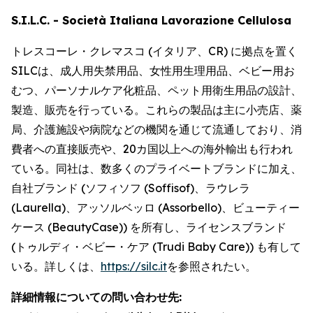
S.I.L.C. - Società Italiana Lavorazione Cellulosa
トレスコーレ・クレマスコ (イタリア、CR) に拠点を置く
SILCは、成人用失禁用品、女性用生理用品、ベビー用お
むつ、パーソナルケア化粧品、ペット用衛生用品の設計、
製造、販売を行っている。これらの製品は主に小売店、薬
局、介護施設や病院などの機関を通じて流通しており、消
費者への直接販売や、20カ国以上への海外輸出も行われ
ている。同社は、数多くのプライベートブランドに加え、
自社ブランド (ソフィソフ (Soffisof)、ラウレラ
(Laurella)、アッソルベッロ (Assorbello)、ビューティー
ケース (BeautyCase)) を所有し、ライセンスブランド
(トゥルディ・ベビー・ケア (Trudi Baby Care)) も有して
いる。詳しくは、
https://silc.it
を参照されたい。
詳細情報についての問い合わせ先: