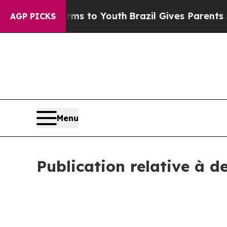
bate Harms to Youth
Brazil Gives Parents Social 
AGP PICKS
Menu
Publication relative à d