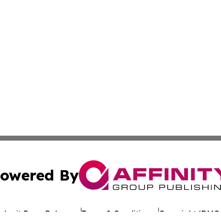
owered By
ubmit Press Release
Terms & Conditions
Copyright/DMCA