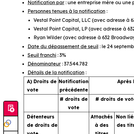
Notification par
: une entreprise mère ou une 
Personnes tenues à la notification
:
Vestal Point Capital, LLC (avec adresse à 
Vestal Point Capital, LP (avec adresse à 6
Ryan Wilder (avec adresse à 632 Broadway,
Date du dépassement de seuil
: le 24 septem
Seuil franchi
: 3%
Dénominateur
: 37.544.782
Détails de la notification
:
A) Droits de
Notification
Après 
vote
précédente
# droits de
# droits de vot
vote
Détenteurs
Attachés
Non lié
de droits de
à des
des tit
vote
titres