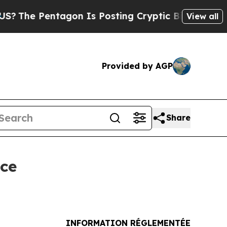
 Pentagon Is Posting Cryptic Biblical Messages 
View all
Provided by AGP
Share
nce
INFORMATION RÉGLEMENTÉE