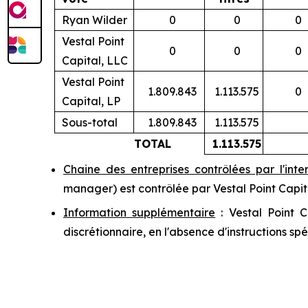
Ryan Wilder
0
0
0
Vestal Point
0
0
0
Capital, LLC
Vestal Point
1.809.843
1.113.575
0
Capital, LP
Sous-total
1.809.843
1.113.575
TOTAL
1.113.575
Chaine des entreprises contrôlées par l'int
manager
) est contrôlée par Vestal Point Capit
Information supplémentaire
: Vestal Point C
discrétionnaire, en l'absence d'instructions spé