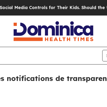
Media Controls for Their Kids. Should the US?
The
es notifications de transpare