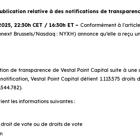
ublication relative à des notifications de transparen
2025
,
22:30h CET / 16:30h ET
–
Conformément à l'article 
onext Brussels/Nasdaq : NYXH) annonce qu’elle a reçu u
on de transparence de Vestal Point Capital suite à une ac
notification, Vestal Point Capital détient 1.113.575 droit
.544.782).
ent les informations suivantes :
e droit de vote ou de droits de vote
m